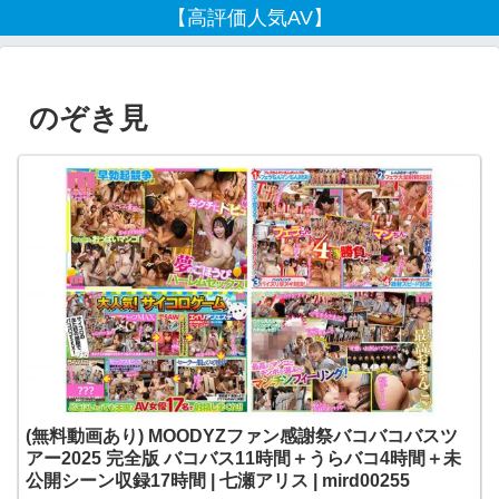
【高評価人気AV】
のぞき見
(無料動画あり) MOODYZファン感謝祭バコバコバスツ
アー2025 完全版 バコバス11時間＋うらバコ4時間＋未
公開シーン収録17時間 | 七瀬アリス | mird00255