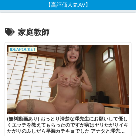
【高評価人気AV】
家庭教師
(無料動画あり) おっとり清楚な澪先生にお願いして優し
くエッチを教えてもらったのですが実はヤリたがりイキ
たがりのふしだら早漏カテキョでした アナタと澪先生