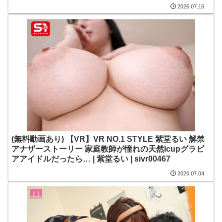
だけの二人きりの世界 没入できる完全主観 花咲澪 | 花
2026.07.16
咲澪 | ipzz00900
(無料動画あり) 【VR】VR NO.1 STYLE 紫堂るい 解禁
アナザーストーリー 家庭教師が憧れの天然Icupグラビ
アアイドルだったら… | 紫堂るい | sivr00467
2026.07.04