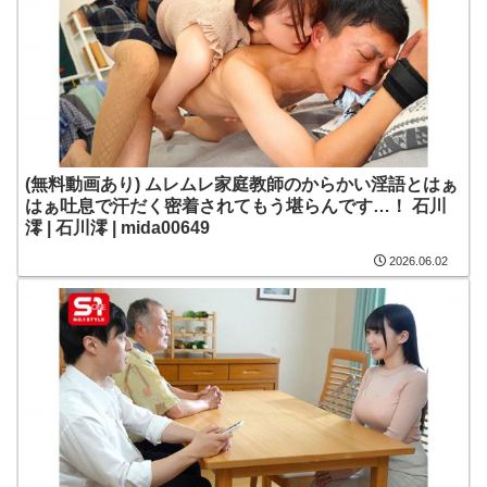
(無料動画あり) ムレムレ家庭教師のからかい淫語とはぁ
はぁ吐息で汗だく密着されてもう堪らんです…！ 石川
澪 | 石川澪 | mida00649
2026.06.02